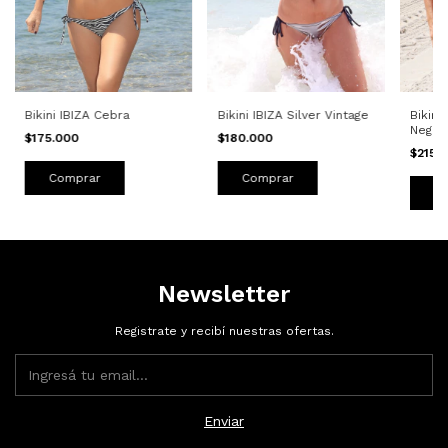
Bikini IBIZA Cebra
Bikini
Bikini IBIZA Silver Vintage
Negra
$175.000
$180.000
$215.
Comprar
Comprar
C
Newsletter
Registrate y recibí nuestras ofertas.