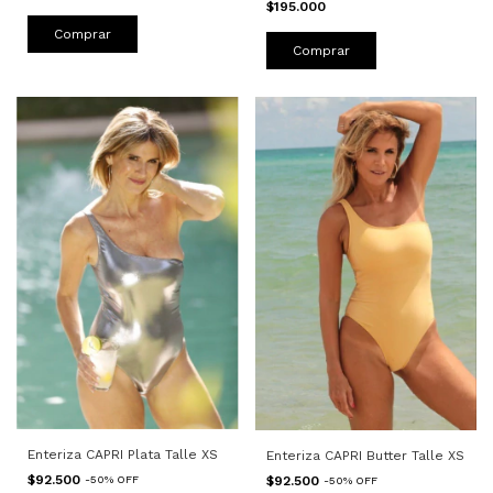
$195.000
Comprar
Comprar
Enteriza CAPRI Plata Talle XS
Enteriza CAPRI Butter Talle XS
$92.500
$92.500
-
50
%
OFF
-
50
%
OFF