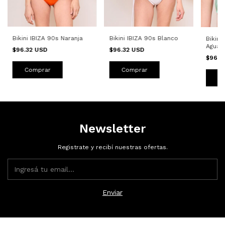
Bikini IBIZA 90s Naranja
Bikini IBIZA 90s Blanco
Bikini
Aguam
$96.32 USD
$96.32 USD
$96.3
Comprar
Comprar
C
Newsletter
Registrate y recibí nuestras ofertas.