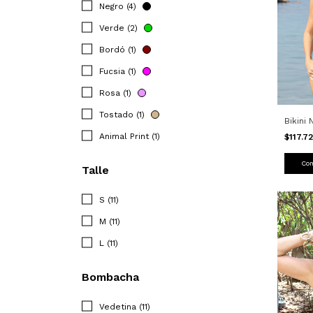
Negro (4)
Verde (2)
Bordó (1)
Fucsia (1)
Rosa (1)
Tostado (1)
Bikini
Animal Print (1)
$117.7
Co
Talle
S (11)
M (11)
L (11)
Bombacha
Vedetina (11)