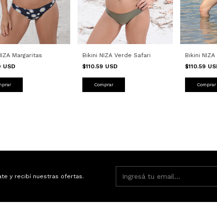
NIZA Margaritas
Bikini NIZA Verde Safari
Bikini NIZA
59 USD
$110.59 USD
$110.59 U
mprar
Comprar
Comprar
ate y recibí nuestras ofertas.