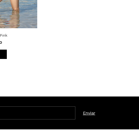
 Pink
SD