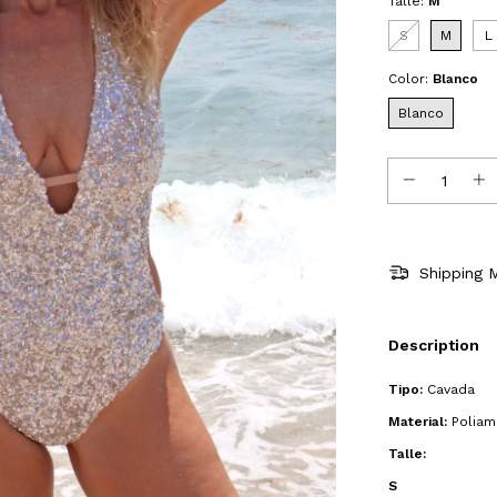
Talle:
M
S
M
L
Color:
Blanco
Blanco
Shipping 
Description
Tipo:
Cavada
Material:
Poliami
Talle:
S