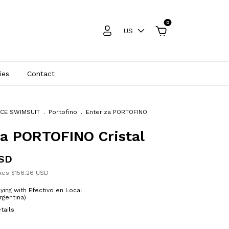
0
US
ies
Contact
ECE SWIMSUIT
.
Portofino
.
Enteriza PORTOFINO
za PORTOFINO Cristal
USD
axes
$156.26 USD
ying with Efectivo en Local
rgentina)
tails