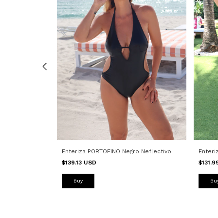
dó
Enteri
Enteriza PORTOFINO Negro Neflectivo
$131.
$139.13 USD
Bu
Buy