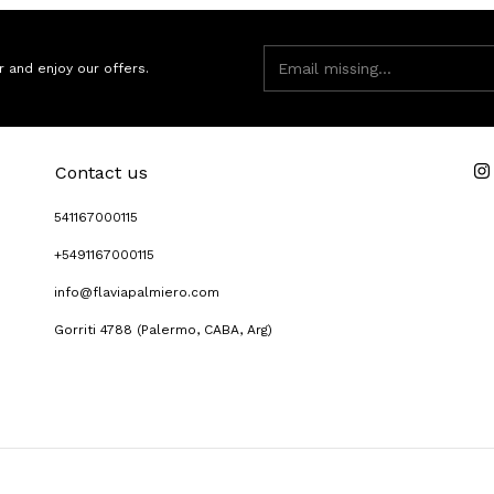
r and enjoy our offers.
Contact us
541167000115
+5491167000115
info@flaviapalmiero.com
Gorriti 4788 (Palermo, CABA, Arg)