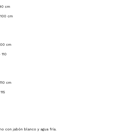
 90 cm
 100 cm
100 cm
 110
 110 cm
 115
o con jabón blanco y agua fría.