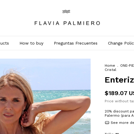
ucts
How to buy
Preguntas Frecuentes
Change Polic
Home
.
ONE-PI
Cristal
Enteri
$189.07 
Price without t
20% discount
pa
Palermo (para A
See more de