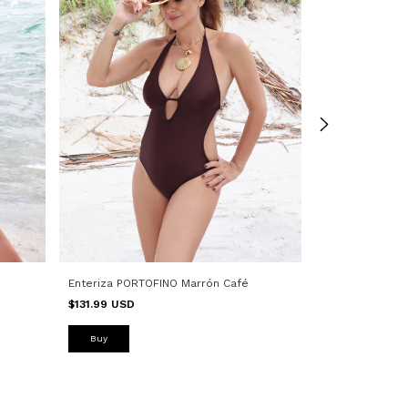
Enteriza PORTOFINO Marrón Café
Enteriza PORTOF
$131.99 USD
$146.26 USD
Buy
Buy