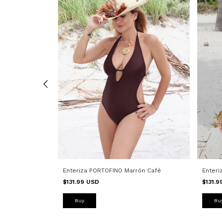
al
Enteriza PORTOFINO Marrón Café
Enter
$131.99 USD
$131.
Buy
Bu