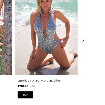
Enteriza PORTOFINO Canutillos
Enteriza PORT
$210.48 USD
$146.26 USD
Buy
Buy