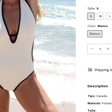
Talle:
S
S
M
L
Color:
Blanco
Blanco
Shipping 
Description
Tipo:
Cavada
Material:
Poliami
Talle: