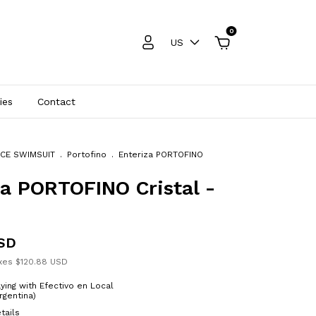
0
US
ies
Contact
ECE SWIMSUIT
.
Portofino
.
Enteriza PORTOFINO
za PORTOFINO Cristal -
USD
axes
$120.88 USD
ying with Efectivo en Local
rgentina)
tails