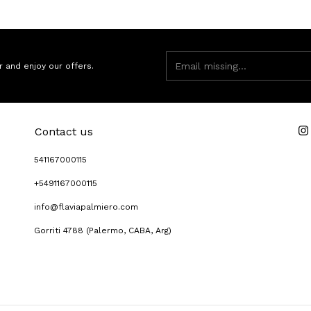
r and enjoy our offers.
Contact us
541167000115
+5491167000115
info@flaviapalmiero.com
Gorriti 4788 (Palermo, CABA, Arg)