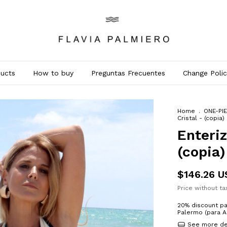
ucts
How to buy
Preguntas Frecuentes
Change Polic
Home
.
ONE-PI
Cristal - (copia)
Enteri
(copia)
$146.26 
Price without t
20% discount
pa
Palermo (para A
See more de