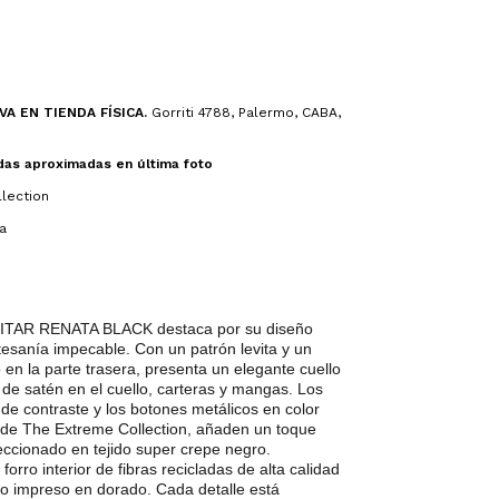
A EN TIENDA FÍSICA.
Gorriti 4788, Palermo, CABA,
das aproximadas en última foto
lection
a
ITAR RENATA BLACK destaca por su diseño
rtesanía impecable. Con un patrón levita y un
 en la parte trasera, presenta un elegante cuello
de satén en el cuello, carteras y mangas. Los
o de contraste y los botones metálicos en color
s de The Extreme Collection, añaden un toque
feccionado en tejido super crepe negro.
orro interior de fibras recicladas de alta calidad
go impreso en dorado. Cada detalle está