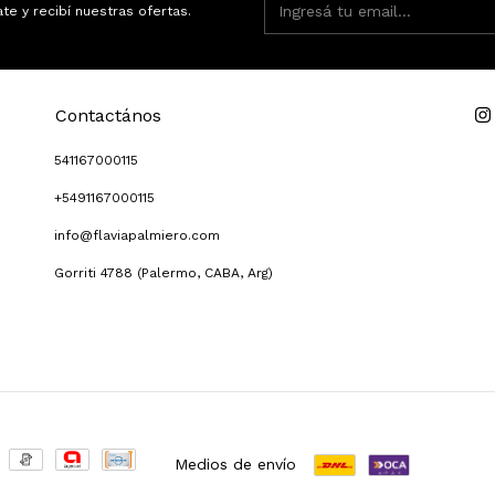
ate y recibí nuestras ofertas.
Contactános
541167000115
+5491167000115
info@flaviapalmiero.com
Gorriti 4788 (Palermo, CABA, Arg)
Medios de envío