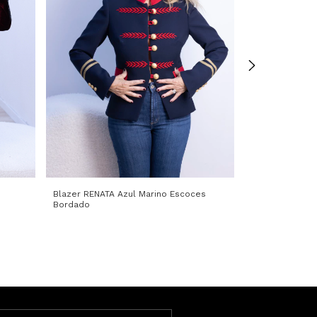
Blazer RENATA Azul Marino Escoces
Blazer BROOKL
Bordado