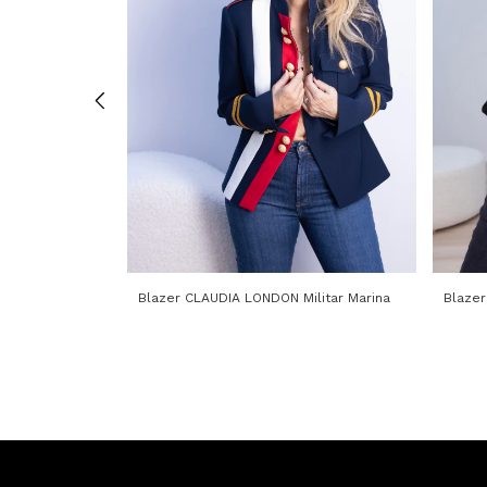
Black
Blazer CLAUDIA LONDON Militar Marina
Blazer