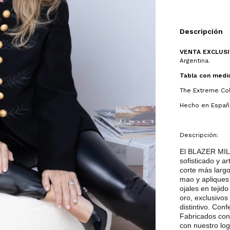
Descripción
VENTA EXCLUSIV
Argentina.
Tabla con medi
The Extreme Col
Hecho en Españ
Descripción:
El BLAZER MIL
sofisticado y a
corte más largo
mao y apliques 
ojales en tejid
oro, exclusivo
distintivo. Con
Fabricados con f
con nuestro lo