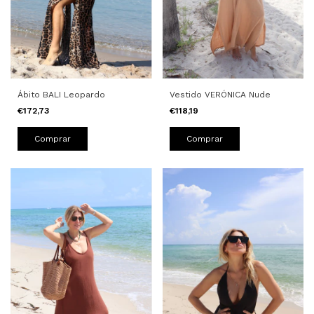
Ábito BALI Leopardo
Vestido VERÓNICA Nude
€172,73
€118,19
Comprar
Comprar