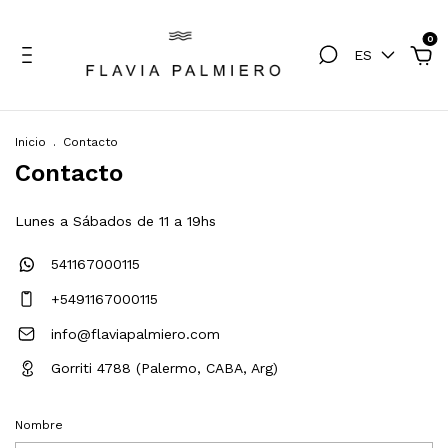
0
ES
Inicio
.
Contacto
Contacto
Lunes a Sábados de 11 a 19hs
541167000115
+5491167000115
info@flaviapalmiero.com
Gorriti 4788 (Palermo, CABA, Arg)
Nombre