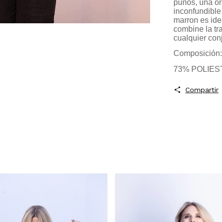
puños, una or
inconfundible
marron es id
combine la tr
cualquier con
Composición:
73% POLIES
Compartir