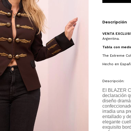
Descripción
VENTA EXCLUSIV
Argentina.
Tabla con medi
The Extreme Col
Hecho en Españ
Descripción:
El BLAZER C
declaración qu
diseño dramát
confeccionado
irradia una p
entallado y 
elegante cuel
exquisito bor