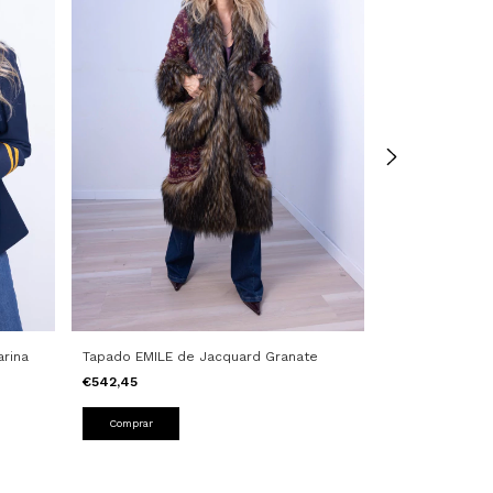
rina
Tapado EMILE de Jacquard Granate
Blazer MARTIN
€542,45
Comprar