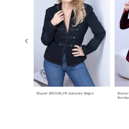
Blazer
Blazer BROOKLYN Galones Negro
Borda