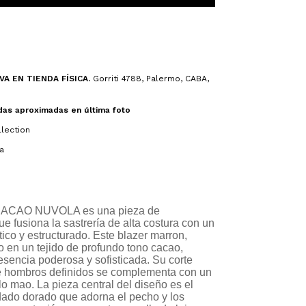
A EN TIENDA FÍSICA.
Gorriti 4788, Palermo, CABA,
das aproximadas en última foto
lection
a
ACAO NUVOLA es una pieza de
e fusiona la sastrería de alta costura con un
ico y estructurado. Este blazer marron,
 en un tejido de profundo tono cacao,
resencia poderosa y sofisticada. Su corte
de hombros definidos se complementa con un
lo mao. La pieza central del diseño es el
dado dorado que adorna el pecho y los