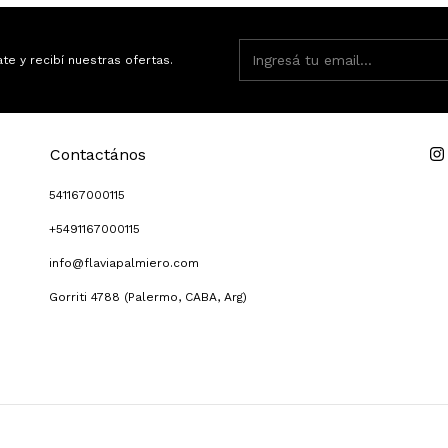
ate y recibí nuestras ofertas.
Contactános
541167000115
+5491167000115
info@flaviapalmiero.com
Gorriti 4788 (Palermo, CABA, Arg)